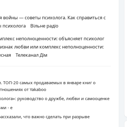
я войны — советы психолога. Как справиться с
ы психолога Вільне радіо
мплекс неполноценности: объясняет психолог
ризнак любви или комплекс неполноценности:
есная Телеканал Дім
. ТОП-20 самых продаваемых в январе книг о
тношениях от Yakaboo
холога»: руководство о дружбе, любви и самооценке
ми - e
рассказали, что важно сделать при разрыве