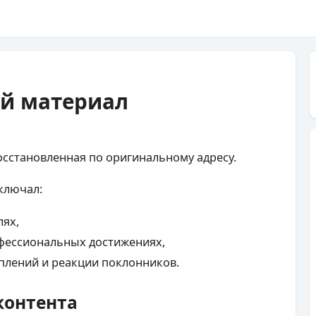
ый материал
осстановленная по оригинальному адресу.
ключал:
лях,
офессиональных достижениях,
плений и реакции поклонников.
контента