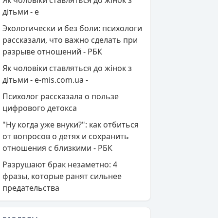
Як чоловіки ставляться до жінок з
дітьми - e
Экологически и без боли: психологи
рассказали, что важно сделать при
разрыве отношений - РБК
Як чоловіки ставляться до жінок з
дітьми - e-mis.com.ua -
Психолог рассказала о пользе
цифрового детокса
"Ну когда уже внуки?": как отбиться
от вопросов о детях и сохранить
отношения с близкими - РБК
Разрушают брак незаметно: 4
фразы, которые ранят сильнее
предательства