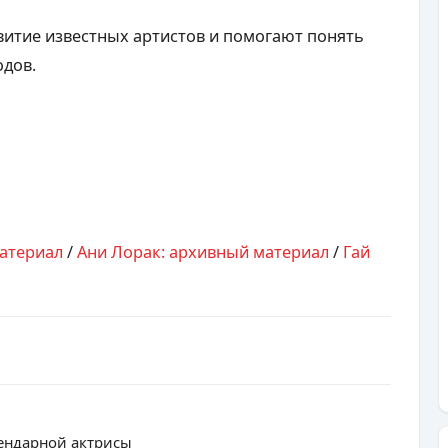
итие известных артистов и помогают понять
одов.
атериал
/
Ани Лорак: архивный материал
/
Гай
ендарной актрисы