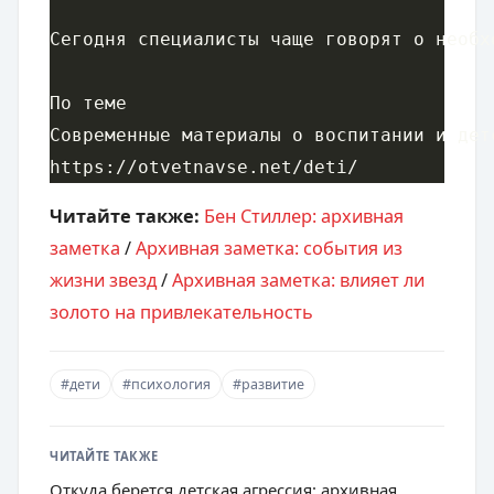
Читайте также:
Бен Стиллер: архивная
заметка
/
Архивная заметка: события из
жизни звезд
/
Архивная заметка: влияет ли
золото на привлекательность
#дети
#психология
#развитие
ЧИТАЙТЕ ТАКЖЕ
Откуда берется детская агрессия: архивная