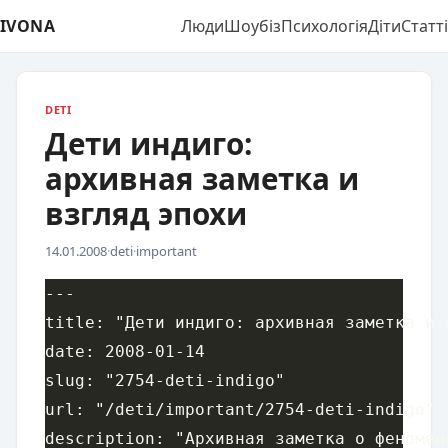
IVONA
Люди
Шоубіз
Психологія
Діти
Статті
DETI
Дети индиго:
архивная заметка и
взгляд эпохи
14.01.2008
·
deti
·
important